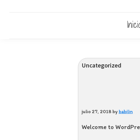
Saltar
Saltar
Saltar
Escuela
a
al
al
Babilin
infantil
Inici
la
contenido
pie
babilin
navegación
principal
de
principal
página
Uncategorized
julio 27, 2018
by
babilin
Welcome to WordPress. 