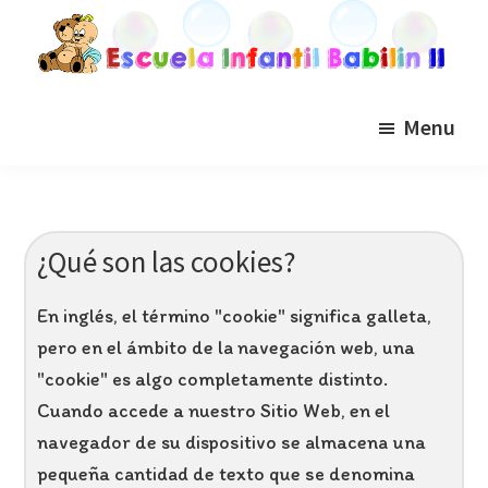
Saltar
Saltar
Saltar
a
al
al
la
contenido
pie
Escuela
Babilin
navegación
principal
de
infantil
Menu
babilin
principal
página
¿Qué son las cookies?
En inglés, el término "cookie" significa galleta,
pero en el ámbito de la navegación web, una
"cookie" es algo completamente distinto.
Cuando accede a nuestro Sitio Web, en el
navegador de su dispositivo se almacena una
pequeña cantidad de texto que se denomina