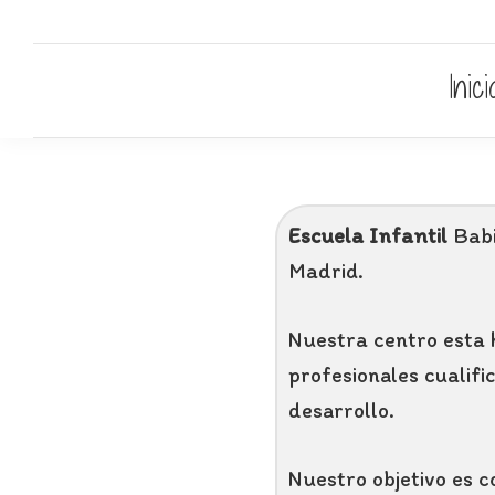
Saltar
Saltar
Saltar
Escuela
a
al
al
Babilin
infantil
Inici
la
contenido
pie
babilin
navegación
principal
de
principal
página
Escuela Infantil
Babi
Madrid.
Nuestra centro esta
profesionales cualifi
desarrollo.
Nuestro objetivo es c