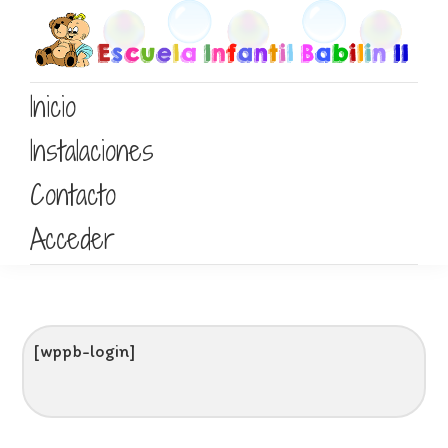
Saltar
Saltar
Saltar
a
al
al
la
contenido
pie
Escuela
Babilin
Inicio
navegación
principal
de
infantil
babilin
principal
página
Instalaciones
Contacto
Acceder
[wppb-login]